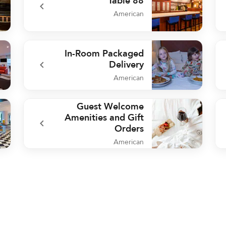
Table 88
American
 10
undefined Table 88
In-Room Packaged
Delivery
American
nge
undefined In-Room Packaged Delivery
Guest Welcome
Amenities and Gift
Orders
American
enM
undefined Guest Welcome Amenities and Gift Orders