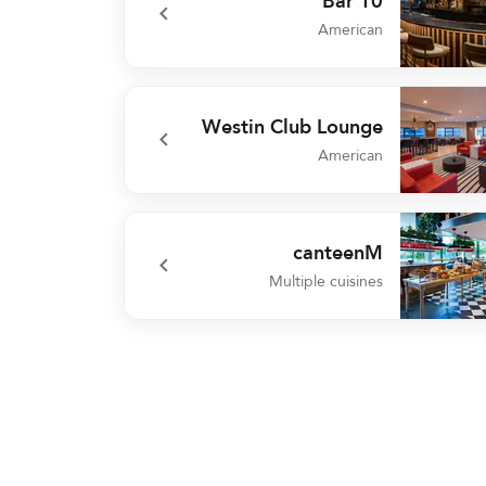
Bar 10
American
undefined Bar
Westin Club Lounge
American
undefined Westin Club Lou
canteenM
Multiple cuisines
undefined cante