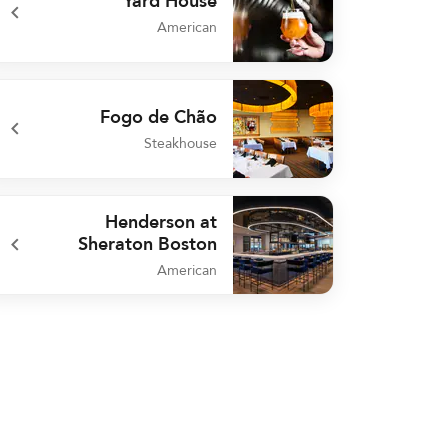
Yard House
American
undefined Yard House
Fogo de Chão
Steakhouse
undefined Fogo de Chão
Henderson at
Sheraton Boston
American
undefined Henderson at Sheraton Boston