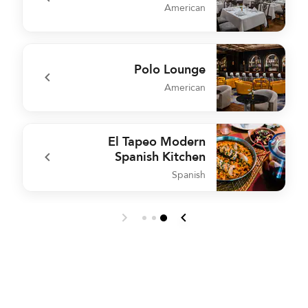
American
7
undefined Colonial Room
Polo Lounge
American
e
undefined Polo Lounge
El Tapeo Modern
Spanish Kitchen
Spanish
l
undefined El Tapeo Modern Spanish Kitchen