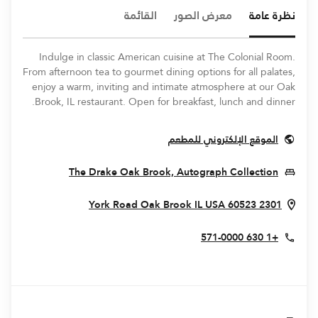
نظرة عامة
معرض الصور
القائمة
Indulge in classic American cuisine at The Colonial Room.
From afternoon tea to gourmet dining options for all palates,
enjoy a warm, inviting and intimate atmosphere at our Oak
Brook, IL restaurant. Open for breakfast, lunch and dinner.
Opens In New Window
الموقع الإلكتروني للمطعم
 New Window
The Drake Oak Brook, Autograph Collection
s In New Window
Oak Brook
IL
USA
60523
2301 York Road
+1 630 571-0000