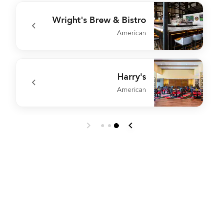
e
undefined Three Embers Restaurant
Wright's Brew & Bistro
American
t
undefined Wright's Brew & Bistro
Harry's
American
o
undefined Harry's