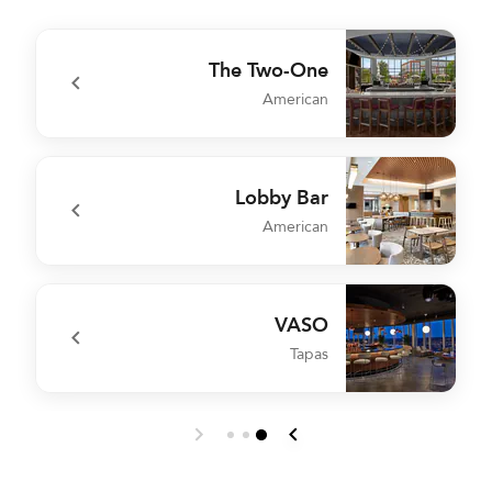
The Two-One
American
e
undefined The Two-One
Lobby Bar
American
n
undefined Lobby Bar
VASO
Tapas
r
undefined VASO