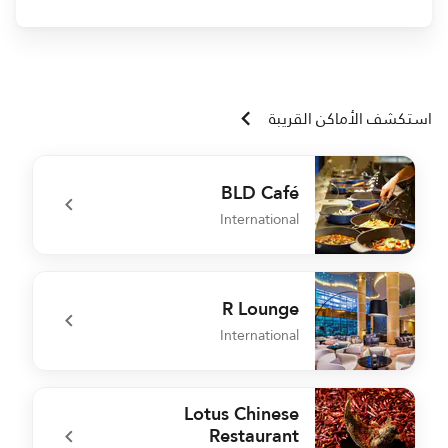
استكشف الأماكن القريبة
BLD Café
International
厅
undefined BLD Café
R Lounge
International
堂
undefined R Lounge
Lotus Chinese
Restaurant