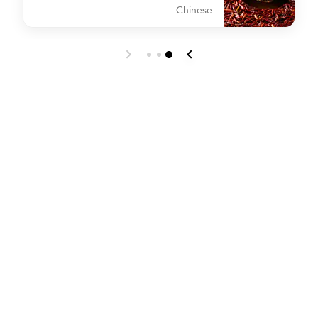
Chinese
吧
undefined Lotus Chinese Restaurant