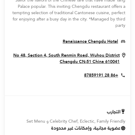
Savor the flavors of the Chinese fare that have made Tang
Palace popular. This inviting Chengdu restaurant offers a
tempting selection of traditional Cantonese cuisine, perfect
for enjoying after a busy day in the city. *Managed by third
party
Opens In New Window
Renaissance Chengdu Hotel
No 48, Section 4, South Renmin Road, Wuhou District
Opens In New Window
Chengdu
CN-51
China
610041
+86 28 87859191
التجارب
Celebrity Chef, Eclectic, Family Friendly و Set Menu
عضوية مجانية، وإمكانات غير محدودة