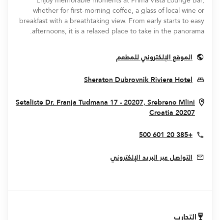
Enjoy memorable moments at Prima Vista Lounge Bar,
whether for first-morning coffee, a glass of local wine or
breakfast with a breathtaking view. From early starts to easy
afternoons, it is a relaxed place to take in the panorama.
Opens In New Window
الموقع الإلكتروني للمطعم
Opens In New Window
Sheraton Dubrovnik Riviera Hotel
Setaliste Dr. Franja Tudmana 17 - 20207, Srebreno
Mlini
Opens In New Window
Croatia
20207
+385 20 601 500
التواصل عبر البريد الإلكتروني
التجارب