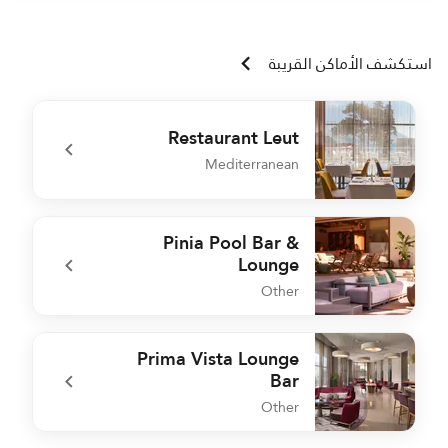
استكشف الأماكن القريبة
Restaurant Leut
Mediterranean
t
undefined Restaurant Leut
Pinia Pool Bar &
Lounge
Other
t
undefined Pinia Pool Bar & Lounge
Prima Vista Lounge
Bar
Other