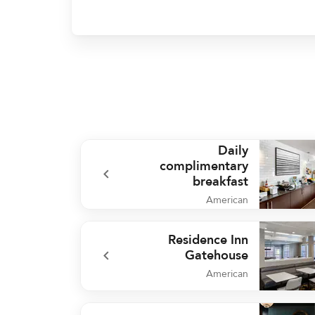
Daily
complimentary
breakfast
American
undefined Daily complimentary breakf
Residence Inn
Gatehouse
American
undefined Residence Inn Gateho