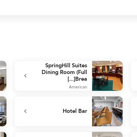
SpringHill Suites
Dining Room (Full
Brea[...]
American
ast
undefined SpringHill Suites Dining Room (Full Brea[...]
Hotel Bar
use
undefined Hotel Bar