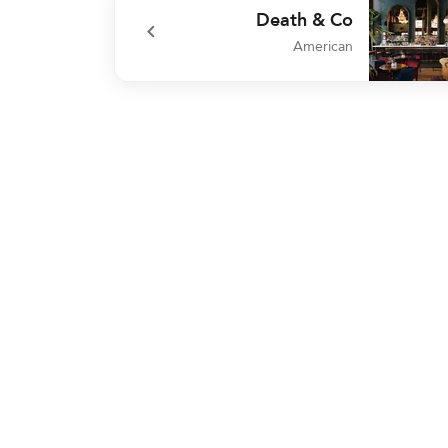
Death & Co
American
undefined Death &