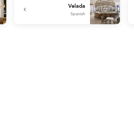
Velada
Spanish
 Co
undefined Velada