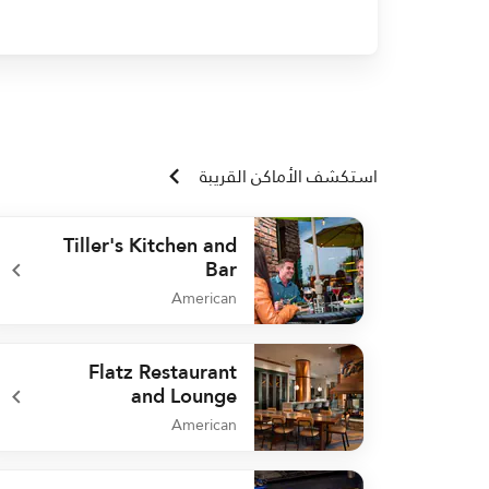
استكشف الأماكن القريبة
Tiller's Kitchen and
Bar
American
undefined Tiller's Kitchen and Bar
Flatz Restaurant
and Lounge
American
undefined Flatz Restaurant and Lounge