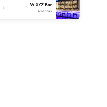
W XYZ Bar
American
undefined W XYZ Bar