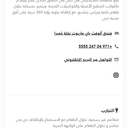
يقع مطعمنا المكسيكي في دبي في الطابق الحادي عشر ويقدم
مأكولات المطبخ الأصيلة والكوكتيلات اللذيذة. ويتميز بمساحة تناول
طعام خاصة وتراس شاسع، مع إطلالة بزاوية رؤية 360 درجة على أفق
مدينة دبي.
Opens In New Window
فندق ألوفت باي ماريوت نخلة جُميرا
+971 04 247 5555
التواصل عبر البريد الإلكتروني
Opens In New Window
التجارب
مطاعم غير رسمية, تناول الطعام مع الاستمتاع بالإطلالة, دي جي
مباشر و تناول الطعام على الواجهة البحرية