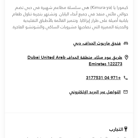
كيمورا يا (Kimura-ya) هي سلسلة مطاعم شهيرة في دبي تضم
حوالي مائتي منفذ في جميع أنحاء اليابان. وتشتهر بتجربة تناول طعام
يابانية أصيلة على طراز إيزاكايا. وتتميز القائمة بالأطباق التقليدية
والحديثة المميزة التي تصاحبها مشروبات الساكي والشوتشو الفاخرة.
Opens In New Window
فندق ماريوت الجداف، دبي
طريق عود ميثاء، منطقة الجداف
United Arab
Dubai
Opens In New Window
Emirates
122273
+971 04 3177531
التواصل عبر البريد الإلكتروني
التجارب