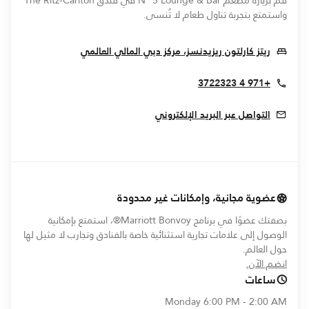
قم بزيارة مطعم N° 5 Lounge & Bar في فندق The Ritz-Carlton
واستمتع بتجربة تناول طعام لا تُنسى.
 In New Window
ريتز كارلتون ريزيدنسز، مركز دبي المالي العالمي
+971 4 3722323
التواصل عبر البريد الإلكتروني
عضوية مجانية، وإمكانات غير محدودة
بصفتك عضوًا في برنامج Marriott Bonvoy®، استمتع بإمكانية
الوصول إلى علامات تجارية استثنائية خاصة بالفنادق وتجارب لا مثيل لها
حول العالم.
opens in new window
انضم الآن.
ساعات
Monday
6:00 PM - 2:00 AM