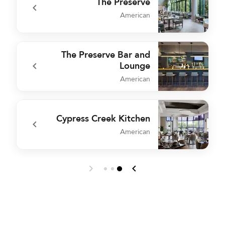
The Preserve
American
n
undefined The Preserve
The Preserve Bar and
Lounge
American
r
undefined The Preserve Bar and Lounge
Cypress Creek Kitchen
American
b
undefined Cypress Creek Kitchen