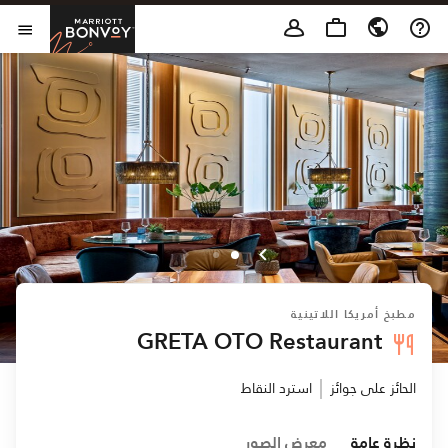
Skip to Content
t Bonvoy
فتح 
مطبخ أمريكا اللاتينية
GRETA OTO Restaurant
الحائز على جوائز
استرد النقاط
نظرة عامة
معرض الصور