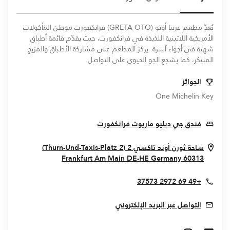
يُعدّ مطعم غريتا أوتو (GRETA OTO) فرانكفورت موطن المأكولات
الأمريكية اللاتينية اللذيذة في فرانكفورت، حيث يقدّم قائمة أطباق
شهية في أجواء آسرة. يركز المطعم على مشاركة الأطباق والمزيج
المبتكر، كما يشجع الجو الحيوي على التواصل.
الجوائز
One Michelin Key
Opens In New Window
فندق جي دبليو ماريوت فرانكفورت
ساحة ثورن أوند تاكسي 2 (Thurn-Und-Taxis-Platz 2)
 In New Window
Frankfurt Am Main
DE-HE
Germany
60313
+49 69 2972 37573
التواصل عبر البريد الإلكتروني