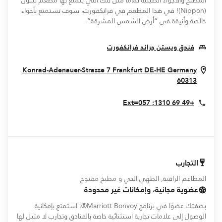
المطبخ والأجواء الصينية تمامًا مثل تلك التي يتمتع بها مطعم نيبون
(Nippon)! في هذا المطعم في فرانكفورت، سوف تستمتع بأجواء
خالصة وأنيقة في “أرض الشمس المشرقة”.
Opens In New Window
فندق ويستن جراند فرانكفورت
Konrad-Adenauer-Strasse 7
Frankfurt
DE-HE
Germany
Opens In New Window
60313
+49 69 1310; Ext=057
التجارب
المطاعم الراقية, الطهي الحي و مطبخ مفتوح
عضوية مجانية، وإمكانات غير محدودة
بصفتك عضوًا في برنامج Marriott Bonvoy®، استمتع بإمكانية
الوصول إلى علامات تجارية استثنائية خاصة بالفنادق وتجارب لا مثيل لها