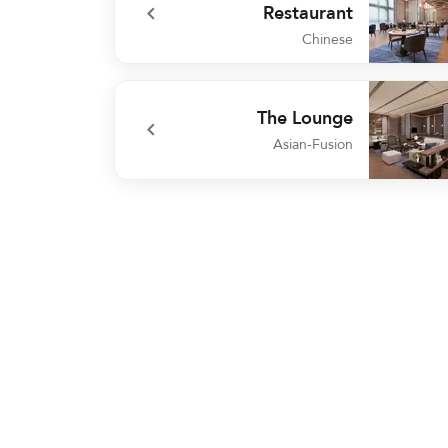
Restaurant
Chinese
undefined Man Ho Chinese Restaur
The Lounge
Asian-Fusion
undefined The Lou