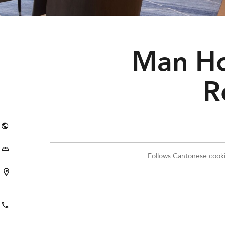
Man Ho
R
Follows Cantonese cookin