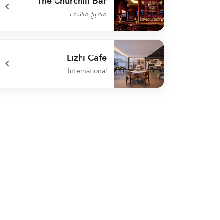
The Churchill Bar
مطبخ مختلف
undefined The Churchill Bar
Lizhi Cafe
International
undefined Lizhi Cafe