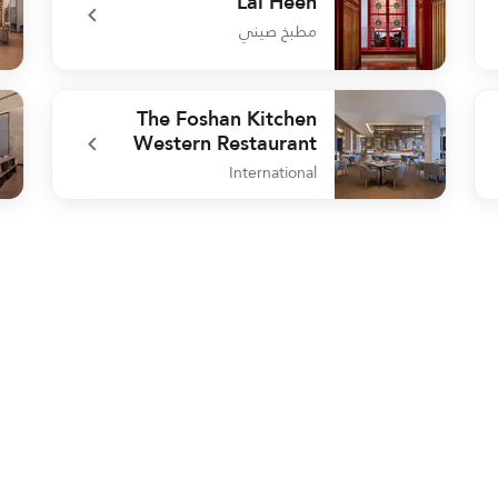
Lai Heen
مطبخ صيني
ant
undefined Lai Heen
The Foshan Kitchen
Western Restaurant
International
nge
undefined The Foshan Kitchen Western Restaurant