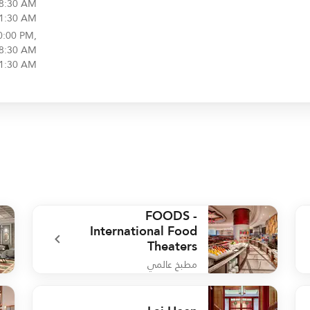
 8:30 AM
11:30 AM
0:00 PM,
 8:30 AM
11:30 AM
FOODS -
International Food
Theaters
مطبخ عالمي
nge
undefined FOODS - International Food Theaters