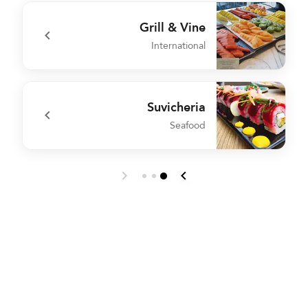
l
undefined AC Kitchen
Grill & Vine
International
t
undefined Grill & Vine
Suvicheria
Seafood
e
undefined Suvicheria