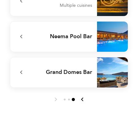
Multiple cuisines
r
undefined CORE
Neema Pool Bar
t
undefined Neema Pool Bar
Grand Domes Bar
t
undefined Grand Domes Bar