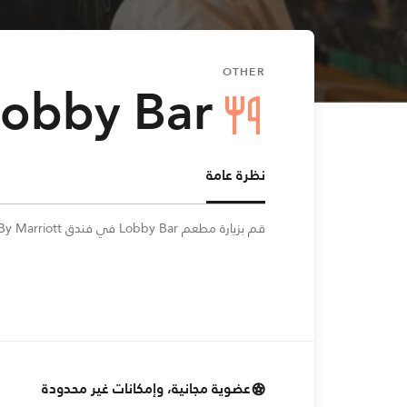
OTHER
Lobby Bar
نظرة عامة
Opens In Ne
قم بزيارة مطعم Lobby Bar في فندق SpringHill Suites By Marriott واستمتع بتجربة تناول طعام لا تُنسى.
عضوية مجانية، وإمكانات غير محدودة