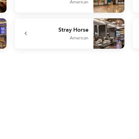
American
 Bar
undefined The Daily Grill
Stray Horse
American
unge
undefined Stray Horse