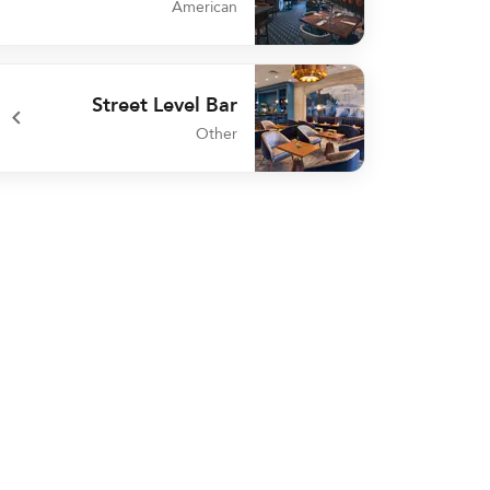
American
undefined Curate
Street Level Bar
Other
undefined Street Level Bar