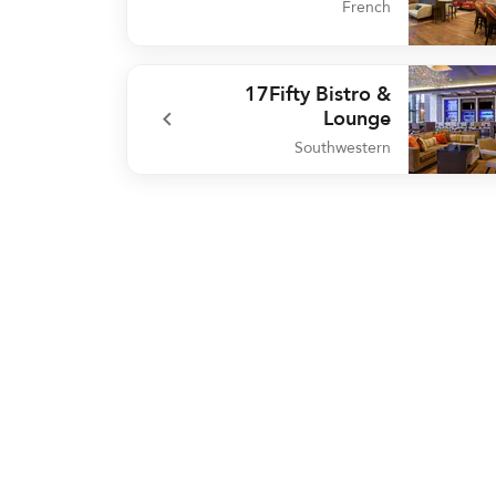
French
undefined Cache Cocktail
17Fifty Bistro &
Lounge
Southwestern
undefined 17Fifty Bistro & Lo