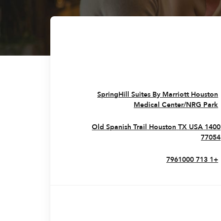
SpringHill Suites By Marriott Houston
Medical Center/NRG Park
Houston
TX
USA
1400 Old Spanish Trail
77054
+1 713 7961000