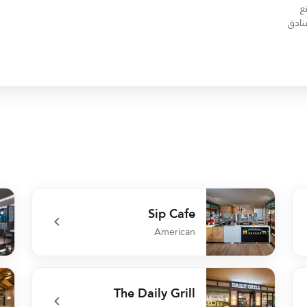
 استمتع
نادق
Sip Cafe
American
een
undefined Sip Cafe
The Daily Grill