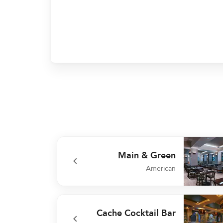
Main & Green
American
undefined Main & Gr
Cache Cocktail Bar