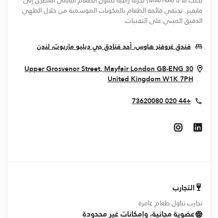
يجلب ما نا (MA/NA) تجربة راقية لتناول الطعام الياباني العصري إلى
مايفير. تحتفي قائمة الطعام بالمكونات الموسمية من خلال الطهي
الدقيق المبني على التقنيات.
ew Window
فندق غروفنر هاوس، أحد فنادق جي دبليو ماريوت، لندن
London
GB-ENG
30 Upper Grosvenor Street, Mayfair
Opens In New Window
United Kingdom
W1K 7PH
+44 020 73620080
Opens In New Window
Opens In New Window
التجارب
تجارب تناول طعام غامرة
عضوية مجانية، وإمكانات غير محدودة