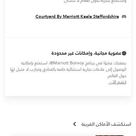
واستمتع بتجربة تناول طعام لا تُنسى.
 In New Window
Courtyard By Marriott Keele Staffordshire
عضوية مجانية، وإمكانات غير محدودة
بصفتك عضوًا في برنامج Marriott Bonvoy®، استمتع بإمكانية
الوصول إلى علامات تجارية استثنائية خاصة بالفنادق وتجارب لا مثيل لها
حول العالم.
opens in new window
انضم الآن.
استكشف الأماكن القريبة