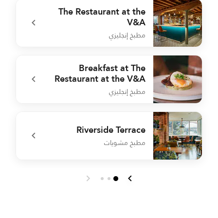
The Restaurant at the
V&A
مطبخ إنجليزي
A
undefined The Restaurant at the V&A
Breakfast at The
Restaurant at the V&A
مطبخ إنجليزي
e
undefined Breakfast at The Restaurant at the V&A
Riverside Terrace
مطبخ مشويات
c
undefined Riverside Terrace