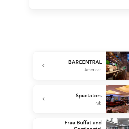
BARCENTRAL
American
undefined BARCENT
Spectators
Pub
undefined Spectat
Free Buffet and
Continental