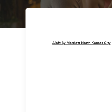
Aloft By Marriott North Kansas City