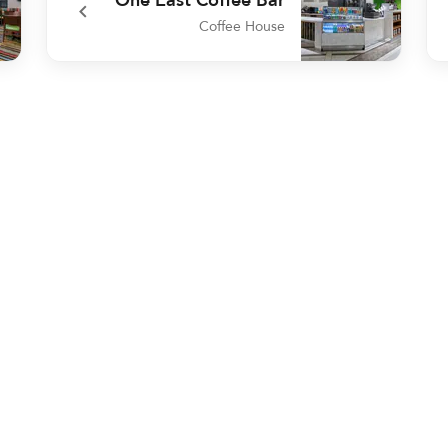
Coffee House
fast
undefined One East Coffee Bar