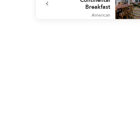
Breakfast
American
undefined Free Buffet and Continental Break