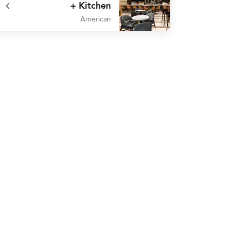
+ Kitchen
American
undefined One East Urban Bar + Kitchen