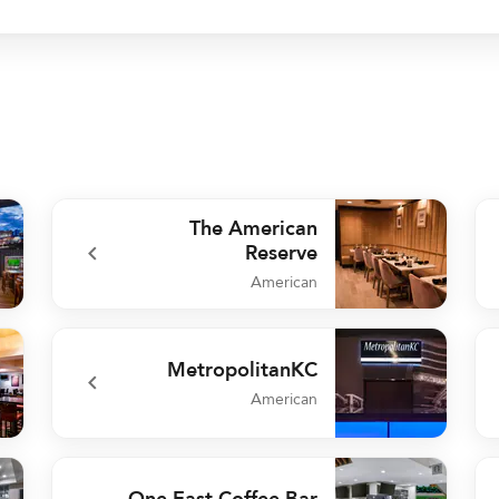
The American
Reserve
American
RAL
undefined The American Reserve
MetropolitanKC
American
ors
undefined MetropolitanKC
One East Coffee Bar