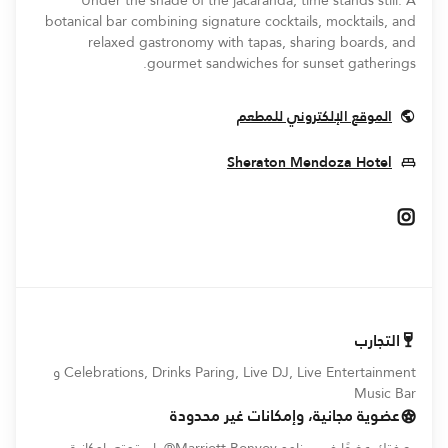
Under the shade of the jacaranda, time stands still. A
botanical bar combining signature cocktails, mocktails, and
relaxed gastronomy with tapas, sharing boards, and
gourmet sandwiches for sunset gatherings.
Opens In New Window
الموقع الإلكتروني للمطعم
Opens In New Window
Sheraton Mendoza Hotel
Opens In New Window
التجارب
Celebrations, Drinks Paring, Live DJ, Live Entertainment و
Music Bar
عضوية مجانية، وإمكانات غير محدودة