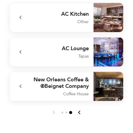
AC Kitchen
Other
x
undefined AC Kitchen
AC Lounge
Tapas
r
undefined AC Lounge
New Orleans Coffee &
Beignet Company®
Coffee House
l
undefined New Orleans Coffee & Beignet Company®