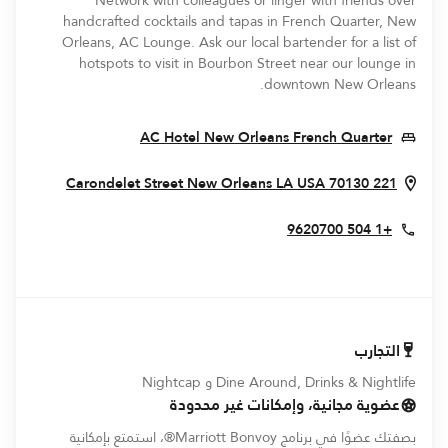
Network with colleagues or linger with friends over
handcrafted cocktails and tapas in French Quarter, New
Orleans, AC Lounge. Ask our local bartender for a list of
hotspots to visit in Bourbon Street near our lounge in
downtown New Orleans.
ns In New Window
AC Hotel New Orleans French Quarter
w Window
New Orleans
LA
USA
70130
221 Carondelet Street
+1 504 9620700
التجارب
Dine Around, Drinks & Nightlife و Nightcap
عضوية مجانية، وإمكانات غير محدودة
بصفتك عضوًا في برنامج Marriott Bonvoy®، استمتع بإمكانية