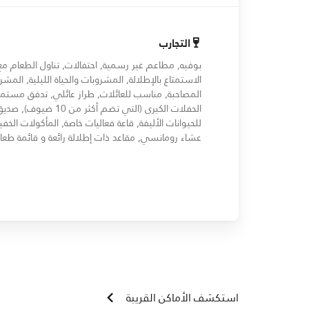
التجارب
بوفيه, مطاعم غير رسمية, احتفالات, تناول الطعام مع
الاستمتاع بالإطلالة, المشروبات والحياة الليلية, المشر
المصاحبة, مناسب للعائلات, طراز عائلي, تدفق مستمر
الحفلات الكبرى (التي تضم أكثر من 10 ضيوف), صد
للحيوانات الأليفة, قاعة فعاليات خاصة, المأكولات الخفي
عشاء رومانسي, مقاعد ذات إطلالة رائعة و قائمة طعا
استكشف الأماكن القريبة