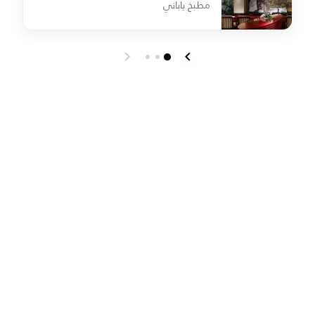
مطبخ ياباني
e
undefined Sushi Mizuki