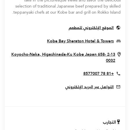
Take in the picturesque views and savor the delicious
selection of traditional Japanese beef prepared by skilled
teppanyaki chefs at our Kobe bar and grill​ on Rokko Island.
Opens In New Window
الموقع الإلكتروني للمطعم
Opens In New Window
Kobe Bay Sheraton Hotel & Towers
Kobe
Japan
658-
2-13 Koyocho-Naka, Higashinada-Ku
Opens In New Window
0032
+81 78 8577007
التواصل عبر البريد الإلكتروني
التجارب