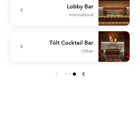
Lobby Bar
International
t
undefined Lobby Bar
Tölt Cocktail Bar
Other
p
undefined Tölt Cocktail Bar