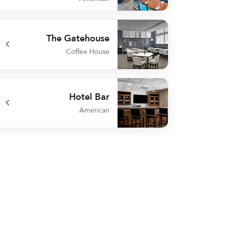
undefined Quench Food + Spirits
The Gatehouse
Coffee House
undefined The Gatehouse
Hotel Bar
American
undefined Hotel Bar