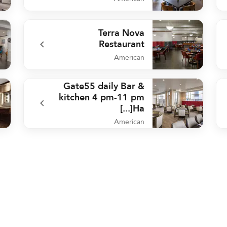
Bar
undefined Fall Line Kitchen & Bar
Terra Nova
Restaurant
American
nge
undefined Terra Nova Restaurant
Gate55 daily Bar &
kitchen 4 pm-11 pm
Ha[...]
American
nge
undefined Gate55 daily Bar & kitchen 4 pm-11 pm Ha[...]