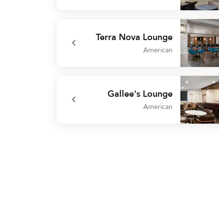
undefined Corner Rapid 
Terra Nova Lounge
American
undefined Terra Nova Lou
Gallee's Lounge
American
undefined Gallee's Lou