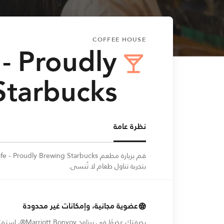
COFFEE HOUSE
- Proudly
Starbucks
نظرة عامة
بتجربة تناول طعام لا تُنسى.
عضوية مجانية، وإمكانات غير محدودة
بصفتك عضوًا في برنامج Marriott Bonvoy®،