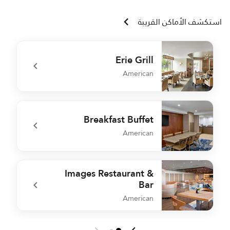
استكشف الأماكن القريبة
Erie Grill
American
e
undefined Erie Grill
Breakfast Buffet
American
t
undefined Breakfast Buffet
Images Restaurant &
Bar
American
undefined Images Restaurant & Bar