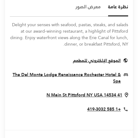
نظرة عامة
معرض الصور
Delight your senses with seafood, pastas, steaks, and salads
at our award-winning restaurant, a highlight of Pittsford
dining. Enjoy waterfront views along the Erie Canal for lunch,
dinner, or breakfast Pittsford, NY.
Opens In New Window
الموقع الإلكتروني للمطعم
The Del Monte Lodge Renaissance Rochester Hotel &
Opens In New Window
Spa
ens In New Window
Pittsford
NY
USA
14534
41 N Main St
+1 585 419-3032