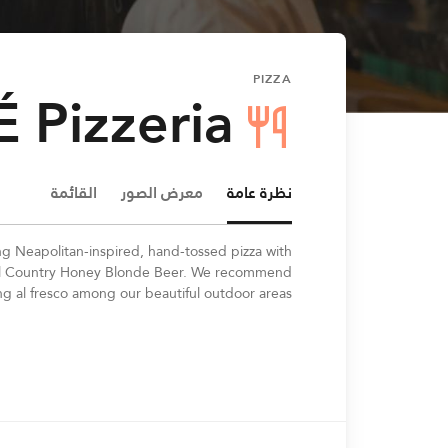
PIZZA
 Pizzeria
نظرة عامة
معرض الصور
القائمة
rving Neapolitan-inspired, hand-tossed pizza with
 Hill Country Honey Blonde Beer. We recommend
ng al fresco among our beautiful outdoor areas.