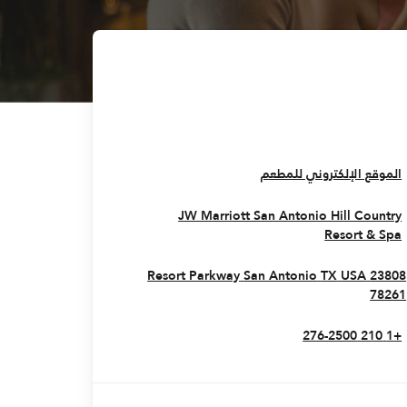
Opens In New Window
الموقع الإلكتروني للمطعم
JW Marriott San Antonio Hill Country
Opens In New Window
Resort & Spa
San Antonio
TX
USA
23808 Resort Parkway
Opens In New Window
78261
+1 210 276-2500