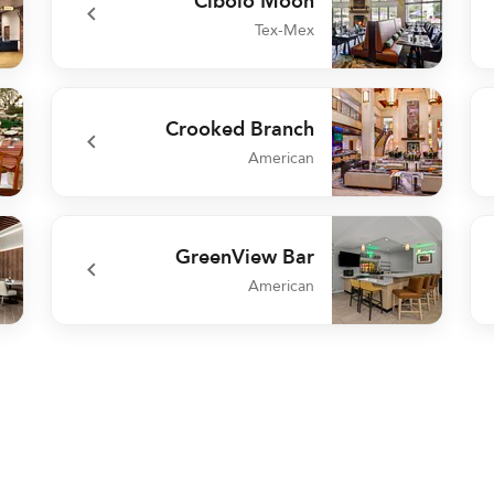
Cibolo Moon
Tex-Mex
ria
undefined Cibolo Moon
Crooked Branch
American
stro
undefined Crooked Branch
GreenView Bar
American
ant
undefined GreenView Bar