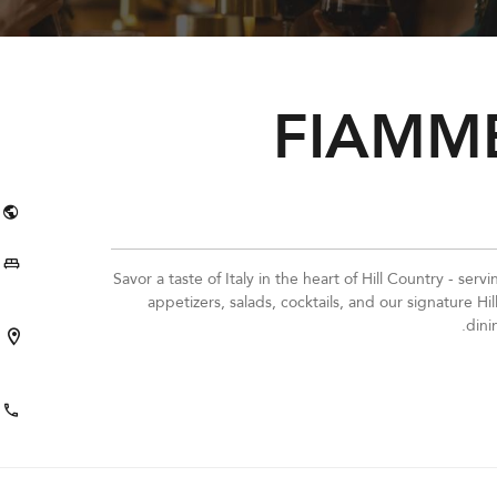
FIAMMÉ
Savor a taste of Italy in the heart of Hill Country - se
appetizers, salads, cocktails, and our signature
dini