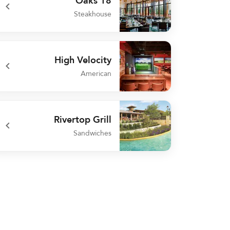
18 Oaks
Steakhouse
undefined 18 Oaks
High Velocity
American
undefined High Velocity
Rivertop Grill
Sandwiches
undefined Rivertop Grill