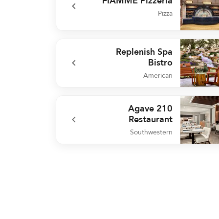
FIAMMÉ Pizzeria
Pizza
undefined FIAMMÉ Pizze
Replenish Spa
Bistro
American
undefined Replenish Spa Bi
Agave 210
Restaurant
Southwestern
undefined Agave 210 Restaur