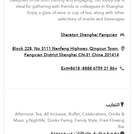
Designed to be both inviting and engaging, our lobby bar is
ideal for gathering with friends or colleagues in Shanghai.
Enjoy a glass of wine or cup of tea, along with other
selections of snacks and beverages.
Opens In New Window
Sheraton Shanghai Fengxian
Block 228, No 3111 Nanfeng Highway, Qingcun Town,
New Window
Fengxian District
Shanghai
CN-31
China
201414
+86 21 6759 8888; Ext=8618
التجارب
Afternoon Tea, All Inclusive, Buffet, Celebrations, Drinks &
Nightlife, Drinks Paring, Family Style, Free-Flowing و Music
Bar
عضوية مجانية، وإمكانات غير محدودة