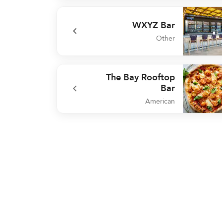
undefined La Cocina Gour
WXYZ Bar
Other
undefined WXYZ 
The Bay Rooftop
Bar
American
undefined The Bay Rooftop 