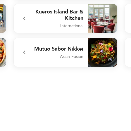
met
undefined Posi+ivo Sand Bar
Kueros Island Bar &
Kitchen
International
Bar
undefined Kueros Island Bar & Kitchen
Mutuo Sabor Nikkei
Asian-Fusion
Bar
undefined Mutuo Sabor Nikkei