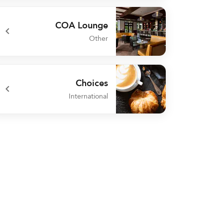
undefined COA
COA Lounge
Other
undefined COA Lounge
Choices
International
undefined Choices