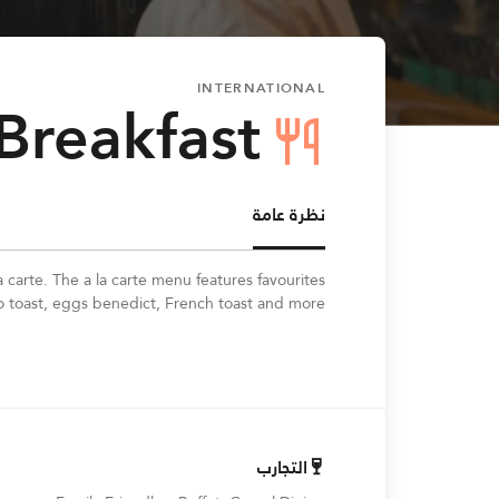
INTERNATIONAL
Breakfast
نظرة عامة
a carte. The a la carte menu features favourites
o toast, eggs benedict, French toast and more.
التجارب