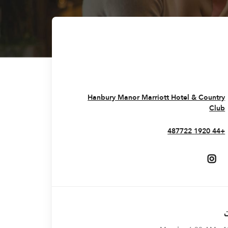
Hanbury Manor Marriott Hotel & Country
Opens In New Window
Club
+44 1920 487722
Opens In New Window
Opens In New Window