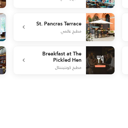
869
undefined Malfy Terrace
St. Pancras Terrace
مطبخ عالمي
io's
undefined St. Pancras Terrace
Breakfast at The
Pickled Hen
مطبخ كونتيننتال
rill
undefined Breakfast at The Pickled Hen