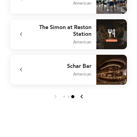
American
m
undefined Harvest + Vine
The Simon at Reston
Station
American
e
undefined The Simon at Reston Station
Schar Bar
American
s
undefined Schar Bar