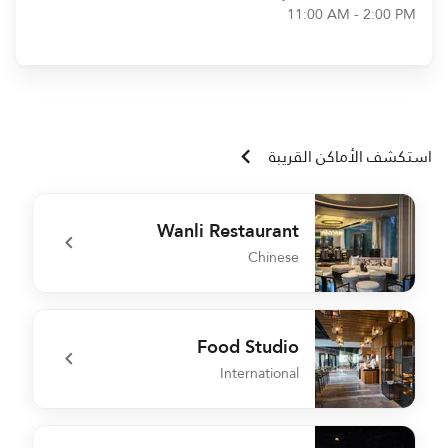
11:00 AM - 2:00 PM
استكشف الأماكن القريبة
Wanli Restaurant
Chinese
o
undefined Wanli Restaurant
Food Studio
International
r
undefined Food Studio