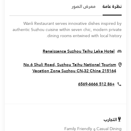
نظرة عامة
معرض الصور
Wanli Restaurant serves innovative dishes inspired by
authentic Suzhou cuisine within seven chic, modern private
dining rooms entwined with local history.
ens In New Window
Renaissance Suzhou Taihu Lake Hotel
No.6 Shuli Road, Suzhou Taihu National Tourism
In New Window
Vacation Zone
Suzhou
CN-32
China
215164
+86 512 6569-6666
التجارب
Casual Dining و Family Friendly