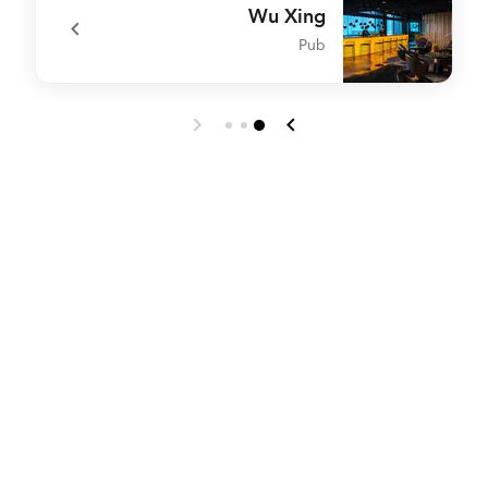
Wu Xing
Pub
e
undefined Wu Xing