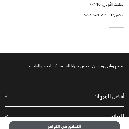
العقبة, الأردن, 77110
فاكس:
+962 3-2021550
منتجع ونادي ويستن الصحي سرايا العقبة
الصحة والعافية
أفضل الوجهات
للنزلاء
التحقق من التوافر