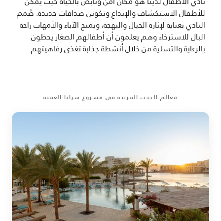
نادي الأطفال لدينا هو مكان آمن ونابض بالحياة حيث يمكن
للأطفال الاستكشاف والإبداع وتكوين صداقات جديدة. صُمم
النادي بعناية لإثارة الخيال والبهجة، ويمنح الآباء والأمهات راحة
البال للاسترخاء وهم يعلمون أن أطفالهم الصغار يحظون
بالرعاية والتسلية من خلال أنشطة جذابة تغذي رفاهيتهم.
معالم الجذب القريبة في مشروع سرايا العقبة