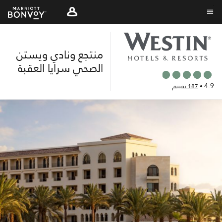
Skip
to
نص القائمة
main
content
منتجع ونادي ويستن
الصحي سرايا العقبة
4.9
•
187 تقييم