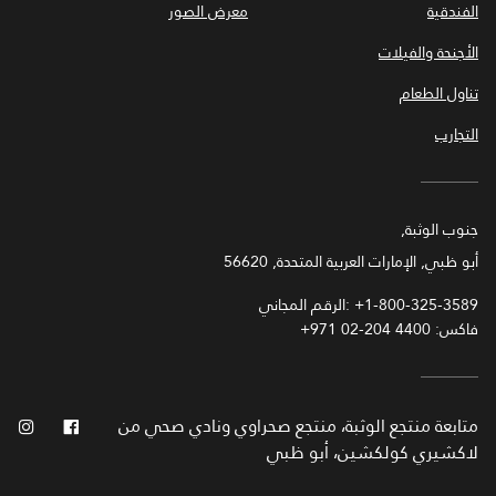
الفندقية
معرض الصور
الأجنحة والفيلات
تناول الطعام
التجارب
جنوب الوثبة,
أبو ظبي, الإمارات العربية المتحدة, 56620
+1-800-325-3589
الرقم المجاني:
فاكس:
+971 02-204 4400
فيس بوك
انس
متابعة
منتجع الوثبة، منتجع صحراوي ونادي صحي من
لاكشيري كولكشين، أبو ظبي