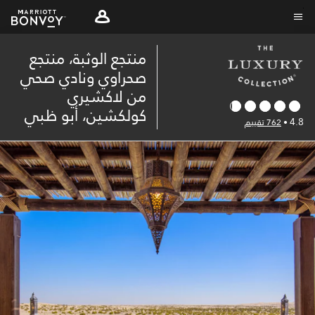
Skip
to
نص القائمة
main
منتجع الوثبة، منتجع
content
صحراوي ونادي صحي
من لاكشيري
كولكشين، أبو ظبي
4.8
•
762 تقييم