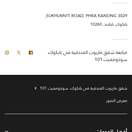
3029 SUKHUMVIT ROAD, PHRA KANONG,
بانكوك, تايلاند, 10260
فيس بوك
تويتر
انس
متابعة
شقق ماريوت الفندقية في بانكوك،
سوخومفيت 101
شقق ماريوت الفندقية في بانكوك، سوخومفيت 101
معرض الصور
أفضل الوجهات