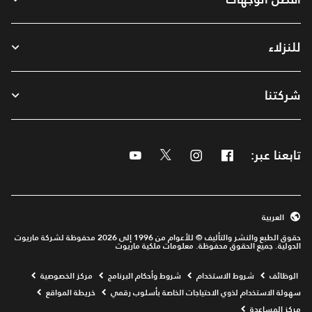
للنزلاء
شركتنا
تابعنا عبر:
Facebook
Instagram
Twitter
Youtube
العربية
حقوق الطبع والنشر والتأليف © للأعوام من 1996 إلى 2026 محفوظة لشركة ماريوت
الدولية. جميع الحقوق محفوظة. معلومات ملكية ماريوت
Opens a new window
الوظائف
شروط الاستخدام
شروط وأحكام البرنامج
مركز الخصوصية
سهولة الاستخدام لذوي الاحتياجات الخاصة بأسلوب رقمي
خريطة المواقع
مركز المساعدة