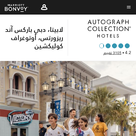
Skip
to
نص القائمة
main
لابيتا، دبي باركس آند
content
ريزورتس، أوتوغراف
كوليكشين
4.2
•
3105 تقييم