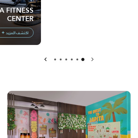
 FITNESS
CENTER
اكتشف المزيد
السابق
التالي