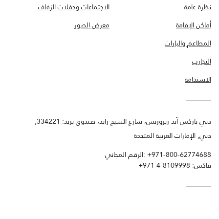
نظرة عامة
الاجتماعات وحفلات الزفاف
أماكن الإقامة
معرض الصور
المطاعم والبارات
التجارب
الاستدامة
دبي باركس آند ريزورتس، شارع الشيخ زايد، صندوق بريد: 334221,
دبي, الإمارات العربية المتحدة
+971-800-62774688
الرقم المجاني:
فاكس:
+971 4-8109998