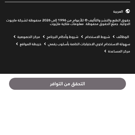
العربية
حقوق الطبع والنشر والتأليف © للأعوام من 1996 إلى 2026 محفوظة لشركة ماريوت
الدولية. جميع الحقوق محفوظة. معلومات ملكية ماريوت
Opens a new window
الوظائف
شروط الاستخدام
شروط وأحكام البرنامج
مركز الخصوصية
سهولة الاستخدام لذوي الاحتياجات الخاصة بأسلوب رقمي
خريطة المواقع
مركز المساعدة
التحقق من التوافر