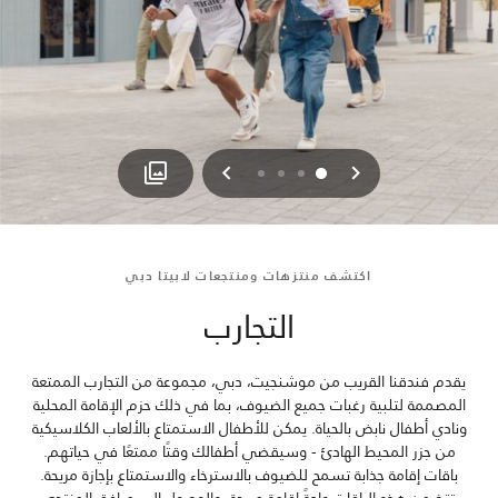
السابق
التالي
3
2
1
0
اكتشف منتزهات ومنتجعات لابيتا دبي
التجارب
يقدم فندقنا القريب من موشنجيت، دبي، مجموعة من التجارب الممتعة
المصممة لتلبية رغبات جميع الضيوف، بما في ذلك حزم الإقامة المحلية
ونادي أطفال نابض بالحياة. يمكن للأطفال الاستمتاع بالألعاب الكلاسيكية
من جزر المحيط الهادئ - وسيقضي أطفالك وقتًا ممتعًا في حياتهم.
باقات إقامة جذابة تسمح للضيوف بالاسترخاء والاستمتاع بإجازة مريحة.
تتضمن هذه الباقات عادةً إقامة مريحة، والوصول إلى مرافق المنتجع،