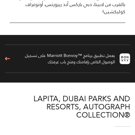
بالقرب من لابيتا، دبي باركس آند ريزورتس، أوتوغراف
كوليكشين؟
يعمل تطبيق برنامج ™Marriott Bonvoy على تسجيل
الوصول الخاص بإقامتك وفتح باب غرفتك
LAPITA, DUBAI PARKS AND
RESORTS, AUTOGRAPH
COLLECTION®