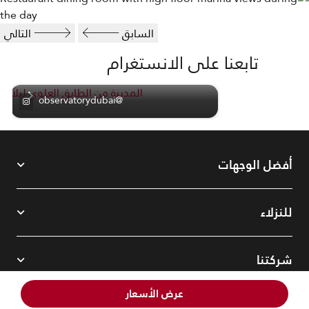
السابق
التالي
تابعنا على الانستغرام
skip تابعنا على الانستغرام carousel with 1 cards.
@observatorydubai
منطق
أفضل الوجهات
للنزلاء
شركتنا
عرض الأسعار