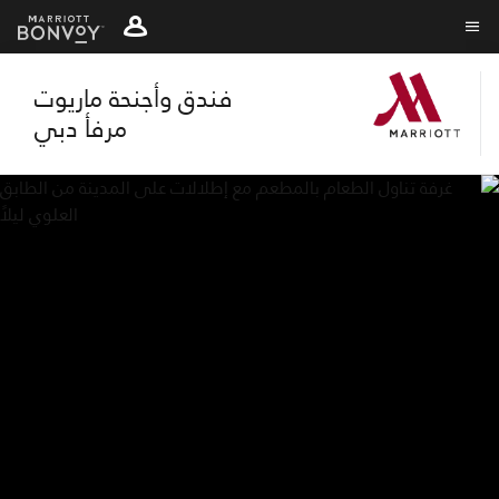
Skip
Skip
to
to
نص القائمة
main
main
فندق وأجنحة ماريوت
content
content
مرفأ دبي