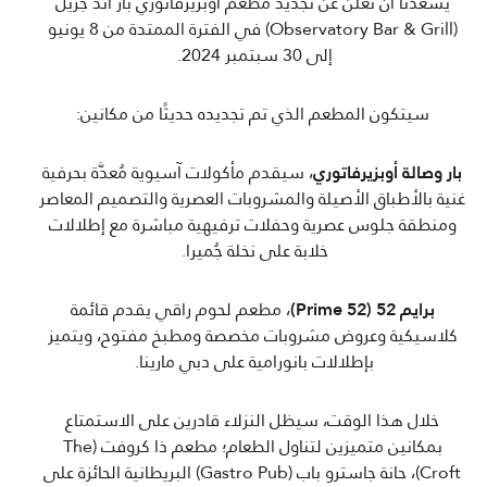
يسعدنا أن نعلن عن تجديد مطعم أوبزيرفاتوري بار اند جريل
(Observatory Bar & Grill) في الفترة الممتدة من 8 يونيو
إلى 30 سبتمبر 2024.
سيتكون المطعم الذي تم تجديده حديثًا من مكانين:
بار وصالة أوبزيرفاتوري
، سيقدم مأكولات آسيوية مُعدَّة بحرفية
غنية بالأطباق الأصيلة والمشروبات العصرية والتصميم المعاصر
ومنطقة جلوس عصرية وحفلات ترفيهية مباشرة مع إطلالات
خلابة على نخلة جُميرا.
برايم 52 (Prime 52)
، مطعم لحوم راقي يقدم قائمة
كلاسيكية وعروض مشروبات مخصصة ومطبخ مفتوح، ويتميز
بإطلالات بانورامية على دبي مارينا.
خلال هذا الوقت، سيظل النزلاء قادرين على الاستمتاع
بمكانين متميزين لتناول الطعام؛ مطعم ذا كروفت (The
Croft)، حانة جاسترو باب (Gastro Pub) البريطانية الحائزة على