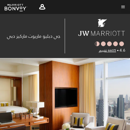
Skip
to
نص القائمة
main
content
جي دبليو ماريوت ماركيز دبي
4.6
•
6605 تقييم