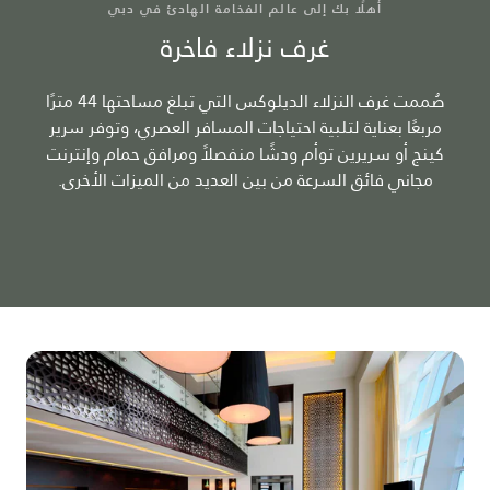
أهلًا بك إلى عالم الفخامة الهادئ في دبي
غرف نزلاء فاخرة
صُممت غرف النزلاء الديلوكس التي تبلغ مساحتها 44 مترًا
مربعًا بعناية لتلبية احتياجات المسافر العصري، وتوفر سرير
كينج أو سريرين توأم ودشًا منفصلاً ومرافق حمام وإنترنت
مجاني فائق السرعة من بين العديد من الميزات الأخرى.