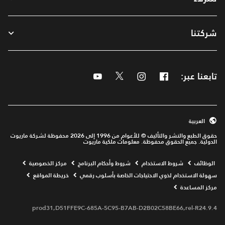
شركتنا
تابعنا عبر:
Facebook
Instagram
Twitter
Youtube
العربية
حقوق الطبع والنشر والتأليف © للأعوام من 1996 إلى 2026 محفوظة لشركة ماريوت
الدولية. جميع الحقوق محفوظة. معلومات ملكية ماريوت
Opens a new window
الوظائف
شروط الاستخدام
شروط وأحكام البرنامج
مركز الخصوصية
سهولة الاستخدام لذوي الاحتياجات الخاصة بأسلوب رقمي
خريطة المواقع
مركز المساعدة
prod31,D51FFE9C-685A-5C95-B7AB-D2B02C58BE66,rel-R24.9.4