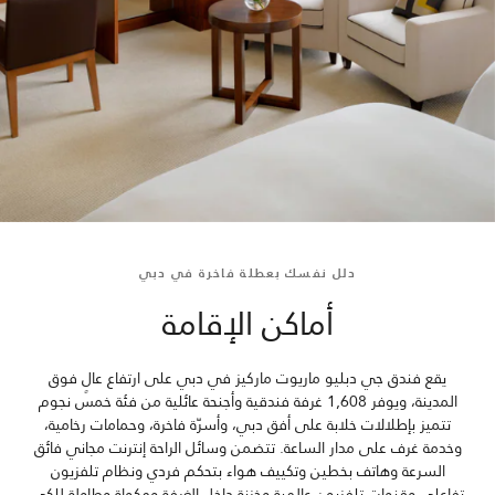
دلل نفسك بعطلة فاخرة في دبي
أماكن الإقامة
يقع فندق جي دبليو ماريوت ماركيز في دبي على ارتفاع عالٍ فوق
المدينة، ويوفر 1,608 غرفة فندقية وأجنحة عائلية من فئة خمس نجوم
تتميز بإطلالات خلابة على أفق دبي، وأسرّة فاخرة، وحمامات رخامية،
وخدمة غرف على مدار الساعة. تتضمن وسائل الراحة إنترنت مجاني فائق
السرعة وهاتف بخطين وتكييف هواء بتحكم فردي ونظام تلفزيون
تفاعلي وقنوات تلفزيون عالمية وخزنة داخل الغرفة ومكواة وطاولة للكي