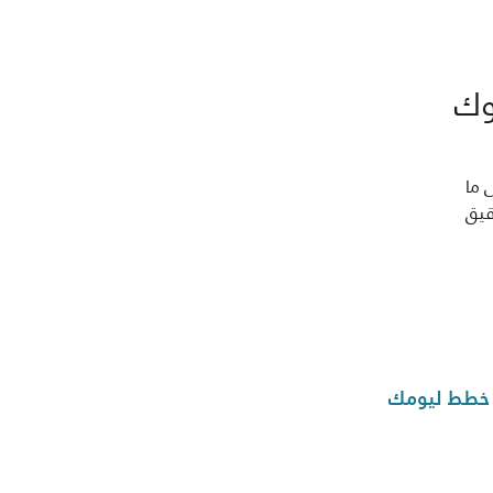
وك
 ما
قيق
خطط ليومك