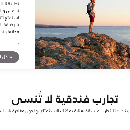
تطبيقنا ل
تلامس والد
استمتع أثنا
بالإضافة إ
مجانية وتجا
-
سجّل ال
تجارب فندقية لا تُنسى
جربتك هنا. تجارب منسقة بعناية يمكنك الاستمتاع بها دون مغادرة باب ال