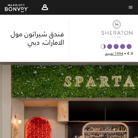
Skip
to
نص القائمة
main
content
فندق شيراتون مول
الامارات، دبي
4.4
•
1994 تقييم