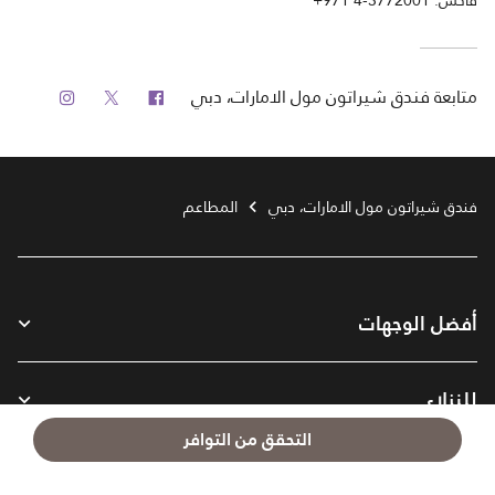
فاكس:
+971 4-3772001
فيس بوك
تويتر
انستجرام
متابعة
فندق شيراتون مول الامارات، دبي
فندق شيراتون مول الامارات، دبي
المطاعم
أفضل الوجهات
للنزلاء
التحقق من التوافر
شركتنا