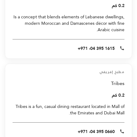
0.2 كم
Is a concept that blends elements of Lebanese dwellings,
modern Moroccan and Damascenes décor with fine
Arabic cuisine.
+971 -04 395 1615
مطبخ إفريقي
Tribes
0.2 كم
Tribes is a fun, casual dining restaurant located in Mall of
the Emirates and Dubai Mall.
+971 -04 395 0660