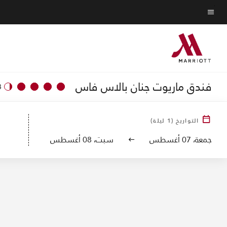
Skip
to
نص القائمة
main
content
فندق ماريوت جنان بالاس فاس
3
صور 
التواريخ
(
1
ليلة)
جمعة، 07 أغسطس
سبت، 08 أغسطس