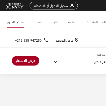
تسجيل الدخول أو الانضمام
قامات الفندقية
المطاعم
التجارب
الفعاليات
معرض الصور
عرض الخريطة
+212 535-947250
اعات
لخاصة
عرض الأسعار
ر عادي