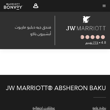
Skip
to
نص القائمة
main
content
فندق جيه دبليو ماريوت
أبشيرون باكو
4.8
•
773 تقييم
JW MARRIOTT® ABSHERON BAKU
نظرة عامة
عطللات احتفالية