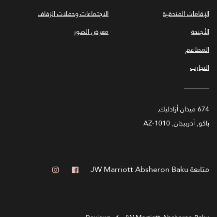
الإقامات الفندقية
الاجتماعات وحفلات الزفاف
الأجنحة
معرض الصور
المطاعم
التجارب
674 ميدان أزادليك,
باكو, أذربيجان, AZ-1010
فيس بوك
انستجرام
متابعة
JW Marriott Absheron Baku