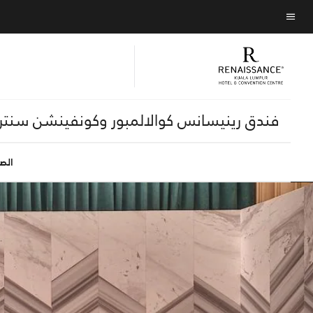
Skip
Skip
to
to
نص القائمة
main
main
content
content
فندق رينيسانس كوالالمبور وكونفينشن سنتر
الص