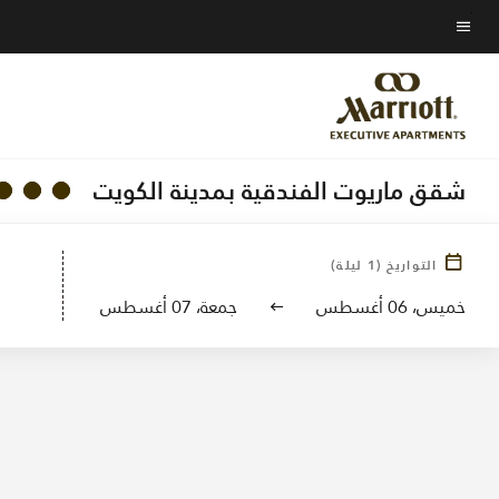
Skip
to
نص القائمة
main
content
شقق ماريوت الفندقية بمدينة الكويت
صور ال
التواريخ
(
1
ليلة)
خميس، 06 أغسطس
جمعة، 07 أغسطس