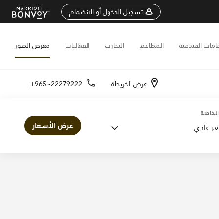
تسجيل الدخول أو الانضمام
قامات الفندقية
المطاعم
التجارب
الفعاليات
معرض الصور
عرض الخريطة
+965 -22279222
تماعات
لخاصة
عرض الأسعار
ر عادي