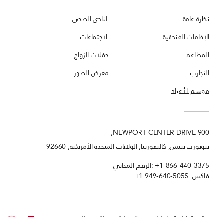
نظرة عامة
النادي الصحي
الإقامات الفندقية
الاجتماعات
المطاعم
حفلات الزواج
التجارب
معرض الصور
موسم الأعياد
900 NEWPORT CENTER DRIVE,
نيوبورت بيتش, كاليفورنيا, الولايات المتحدة الأمريكية, 92660
+1-866-440-3375
الرقم المجاني:
فاكس:
+1 949-640-5055