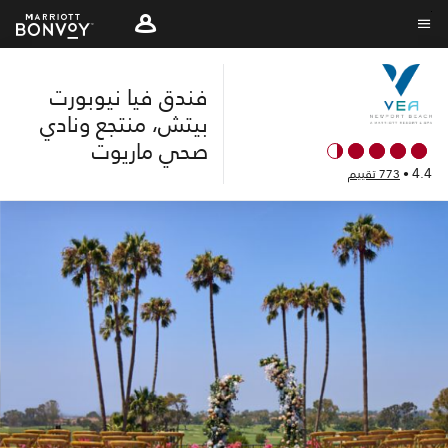
Skip
to
نص القائمة
main
فندق فيا نيوبورت
content
بيتش، منتجع ونادي
صحي ماريوت
4.4
•
773 تقييم