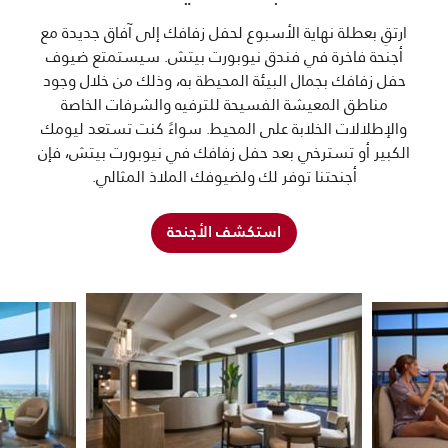
ارتقِ بعطلة نهاية الأسبوع لحفل زفافك إلى آفاق جديدة مع
أجنحة فاخرة في فندق نيوبورت بيتش. سيستمتع ضيوف
حفل زفافك بجمال البيئة المحيطة به، وذلك من خلال وجود
مناطق المعيشة الفسيحة للترفيه والشرفات الخاصة
والإطلالات الخلابة على المحيط. سواءً كنت تستعد ليومك
الكبير أو تسترخي بعد حفل زفافك في نيوبورت بيتش، فإن
أجنحتنا توفر لك ولضيوفك الملاذ المثالي.
استكشف الأجنحة