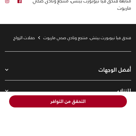
فيس بوك
انس
متابعة
فندق فيا نيوبورت بيتش، منتجع ونادي صحي
ماريوت
فندق فيا نيوبورت بيتش، منتجع ونادي صحي ماريوت
حفلات الزواج
أفضل الوجهات
للنزلاء
التحقق من التوافر
شركتنا