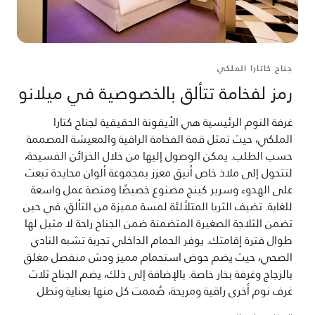
جناح كاتارا الملكي
رمز لفخامة تتألق بالخصوصية في ميلانو
غرفة النوم الرئيسية هي الأيقونة الحقيقية لجناح كتارا
الملكي، حيث تمثل قمة الفخامة الراقية والمعيشة المصممة
حسب الطلب. يمكن الوصول إليها من خلال الخزائن الفسيحة،
لتتحول إلى ملاذ خاص أنيق معزز بمجموعة ألوان محايدة تبعث
على الهدوء وسرير كينج مصنوع خصيصًا ومنصة عمل واسعة
للغاية. تضيف الثريا المتلألئة لمسة مميزة من التألق، في حين
تضمن الثلاجة الصغيرة المتضمنة ضمن الجناح راحة لا مثيل لها
طوال فترة إقامتك. يوفر الحمام الداخلي تجربة تشبه النادي
الصحي، حيث يضم حوض استحمام مميز ودش منفصل مغلق
بالزجاج وغرفة بخار خاصة. بالإضافة إلى ذلك، يضم الجناح ثلاث
غرف نوم أخرى راقية ومريحة، صُممت كل منها بعناية وتطل
على أفق المدينة، ما يجعل جناح كتارا الملكي مثاليًا للعائلات أو