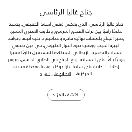
جناح غاليا الرئاسي
جناح غاليا الرئاسي، الذي يعكس معنى اسمه الحقيقي، يجسد
تناغمًا راقيًا بين تراث الفندق المرموق وطابعه العصري المميز.
يتميز الجناح بلمسات نهائية فاخرة وتصاميم داخلية أنيقة ونوافذ
كبيرة الحجم، ويغمره ضوء النهار الطبيعي، في حين تضفي
لمسات التصميم الإيطالي المتطلعة للمستقبل طابعًا مميزًا
ورقيًا بالغًا على المساحة. يقع الجناح في الطابق الخامس، ويوفر
إطلالات خلابة على ساحة بيازا دوكا داوستا ومحطة ميلانو
المركزية،
...
الاطلاع على المزيد
اكتشف المزيد