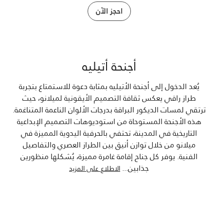
احجز الآن
أجنحة أتيليه
يُعد الدخول إلى أجنحة الأتيليه بمثابة دعوة للاستمتاع بتجربة
طراز راقي يعكس ثقافة التصميم الأيقونية لميلانو، حيث
ترتقي لمسات الديكور البراقة بدرجات الألوان الناعمة المتناغمة.
هذه الأجنحة المستوحاة من استوديوهات التصميم الإبداعية
التاريخية في المدينة، تحتفي بالحرفية اليدوية المميزة في
ميلانو من خلال توازن أنيق بين الطراز العصري والتفاصيل
الفنية. يوفر كل جناح إقامة غامرة مميزة، يُشكلها منظورين
جذابين
...
الاطلاع على المزيد