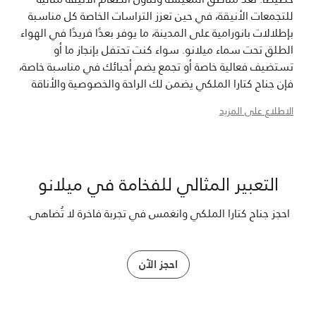
للتجمعات الأنيقة، في حين تعزز التراسات الخاصة كل مناسبة
بإطلالات بانورامية على المدينة، ما يوفر بعدًا فريدًا في الهواء
الطلق تحت سماء ميلانو. سواء كنت تحتفل بإنجاز ما أو
تستضيف فعالية خاصة أو تجمع يضم أحبائك في مناسبة خاصة،
فإن جناح كتارا الملكي يضمن لك الراحة والخصوصية والأناقة
التي لا تشوبها شائبة، ليحول اللحظات المهمة إلى ذكريات
الاطلاع على المزيد
دائمة داخل أحد أرقى الأجنحة الفاخرة المرموقة في ميلانو.
التعبير المثالي للفخامة في ميلانو
احجز جناح كتارا الملكي وانغمس في تجربة فاخرة لا تُضاهى.
احجز الآن