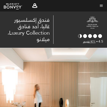
Skip
to
نص القائمة
main
فندق إكسلسيور
content
غاليا، أحد فنادق
Luxury Collection،
ميلانو
4.5
•
971 تقييم