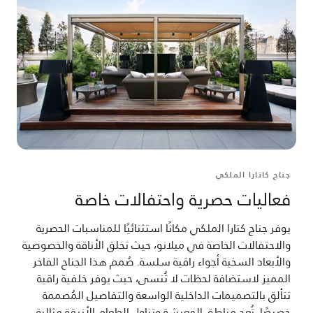
جناح كاتارا الملكي
فعاليات حصرية واحتفالات خاصة
يوفر جناح كتارا الملكي مكانًا استثنائيًا للمناسبات الحصرية
والاحتفالات الخاصة في ميلانو، حيث تخلق الأناقة والخصوصية
والأبعاد السخية أجواء راقية سلسة. صُمم هذا الجناح الفاخر
المميز لاستضافة لحظات لا تُنسى، حيث يوفر خلفية راقية
تتألق بالتصميمات الداخلية الواسعة والتفاصيل المُصممة
خصيصًا. تُعد مناطق المعيشة وتناول الطعام الأنيقة مثالية