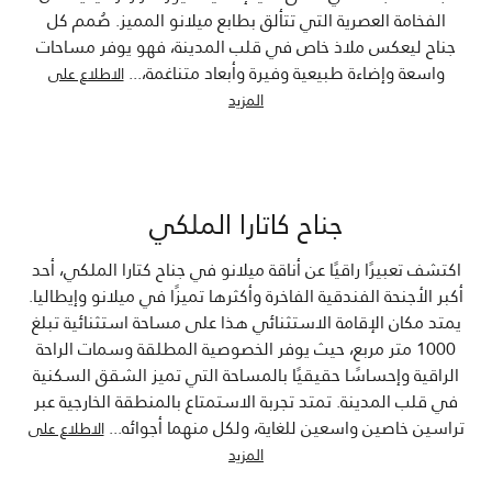
الفخامة العصرية التي تتألق بطابع ميلانو المميز. صُمم كل
جناح ليعكس ملاذ خاص في قلب المدينة، فهو يوفر مساحات
واسعة وإضاءة طبيعية وفيرة وأبعاد متناغمة،
...
الاطلاع على
المزيد
جناح كاتارا الملكي
اكتشف تعبيرًا راقيًا عن أناقة ميلانو في جناح كتارا الملكي، أحد
أكبر الأجنحة الفندقية الفاخرة وأكثرها تميزًا في ميلانو وإيطاليا.
يمتد مكان الإقامة الاستثنائي هذا على مساحة استثنائية تبلغ
1000 متر مربع، حيث يوفر الخصوصية المطلقة وسمات الراحة
الراقية وإحساسًا حقيقيًا بالمساحة التي تميز الشقق السكنية
في قلب المدينة. تمتد تجربة الاستمتاع بالمنطقة الخارجية عبر
تراسين خاصين واسعين للغاية، ولكل منهما أجوائه
...
الاطلاع على
المزيد