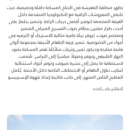
تظهر منطقة المعيشة في الجناح كمساحة دافئة وحميمية، حيث
تلتقي المفروشات الراقية مع التكنولوجيا المتقدمة داخل
الغرفة المصممة لتوفير أقصى درجات الراحة. وتتميز بتلفاز على
أحدث طراز مقترن بنظام صوت المسرح المنزلي المتميز
ومضخم صوت، ليوفر بيئة غامرة مثالية للاسترخاء أو الترفيه في
أجواء من الخصوصية. تتميز غرفة الطعام الأنيقة بمجموعة ألوان
فاتحة محايدة وديكور ثمين وثريات متلألئة تغمر المساحة بضوء
النهار الطبيعي وتوفر وصولاً مباشرًا إلى التراس. صُممت
لاستضافة ما يصل إلى عشرة ضيوف، وتوفر أجواء استثنائية
لتجارب تناول الطعام أو الاجتماعات الخاصة داخل الأجنحة. يُكمل
المطبخ الخاص المجهز، إلى جانب ماكينة إعداد قهوة الإسبريسو
وماكينة إعداد الشاي، هذه البيئة الراقية، ما يضمن الراحة
الاطلاع على المزيد
السلسة وتجربة سكنية فاخرة للغاية.