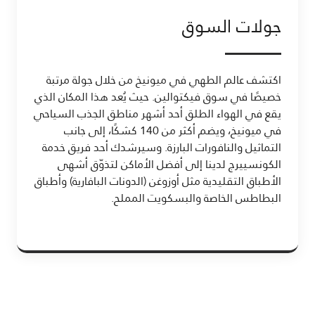
جولات السوق
اكتشف عالم الطهي في ميونيخ من خلال جولة مرتبة
خصيصًا في سوق فيكتوالين. حيث يُعد هذا المكان الذي
يقع في الهواء الطلق أحد أشهر مناطق الجذب السياحي
في ميونيخ، ويضم أكثر من 140 كشكًا، إلى جانب
التماثيل والنافورات البارزة. وسيرشدك أحد فريق خدمة
الكونسييرج لدينا إلى أفضل الأماكن لتذوّق أشهى
الأطباق التقليدية مثل أوزوغن (الدونات البافارية) وأطباق
البطاطس الخاصة والبسكويت المملح.