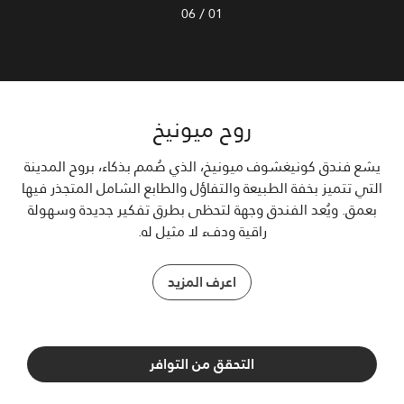
/
06
01
روح ميونيخ
يشع فندق كونيغشوف ميونيخ، الذي صُمم بذكاء، بروح المدينة
التي تتميز بخفة الطبيعة والتفاؤل والطابع الشامل المتجذر فيها
بعمق. ويُعد الفندق وجهة لتحظى بطرق تفكير جديدة وسهولة
راقية ودفء لا مثيل له.
اعرف المزيد
التحقق من التوافر