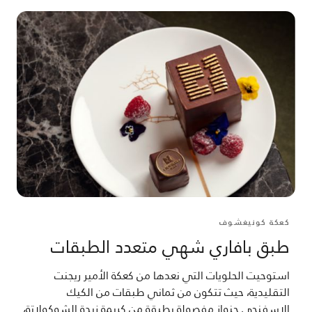
كعكة كونيغشوف
طبق بافاري شهي متعدد الطبقات
استوحيت الحلويات التي نعدها من كعكة الأمير ريجنت
التقليدية، حيث تتكون من ثماني طبقات من الكيك
الإسفنجي جنواز مفصولة بطبقة من كريمة زبدة الشوكولاتة،