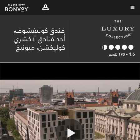
Skip
to
نص القائمة
main
فندق كونيغشوف،
content
أحد فنادق لاكشري
كوليكشِن، ميونيخ
4.6
•
190 تقييم