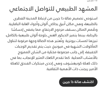
ذا جرين
المشهد الطبيعي للتواصل الاجتماعي
استوحي تصميم صالة ذا جرين من ارتباط المدينة الفطري
بالطبيعة، وهي مكان أنيق يحاكي ألوان وأجواء الغابة البافارية.
وصُمم المكان بسقف مزدوج الارتفاع، مما يضفي إحساسًا
بالرحابة، بينما يتميز الديكور الغني بلوحة ألوان طبيعية بالكامل،
تبرزها لمسات برونزية. وتُعتبر هذه الصالة وجهة مرغوبة لتناول
المأكولات الشهية في ميونيخ، حيث يتم تقديم الوجبات
الخفيفة، إلى جانب مجموعة مختارة من الشاي الممزوج
بالأعشاب المحلية. كما تقدم الكعك المثير للإعجاب، بما في
ذلك كعكة كونيغشوف، وهي إحدى مبتكرات الفندق لكعكة
الأمير ريجنت ذات الأهمية الثقافية.
اكتشف صالة ذا جرين