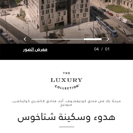
السابق
التالي
3
2
1
0
معرض الصور
04
/
01
مرحبًا بك في فندق كونيغشوف، أحد فنادق لاكشري كوليكشِن،
ميونيخ
هدوء وسكينة شتاخوس