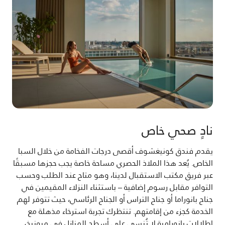
نادٍ صحي خاص
يقدم فندق كونيغشوف أقصى درجات الفخامة من خلال السبا
الخاص. يُعد هذا الملاذ الحصري مساحة خاصة يجب حجزها مسبقًا
عبر فريق مكتب الاستقبال لدينا، وهو متاح عند الطلب وحسب
التوافر مقابل رسوم إضافية – باستثناء النزلاء المقيمين في
جناح بانوراما أو جناح التراس أو الجناح الرئاسي، حيث تتوفر لهم
الخدمة كجزء من إقامتهم. تنتظرك تجربة استرخاء مذهلة مع
إطلالات بانورامية لا تُنسى على أسطح المنازل في ميونيخ،