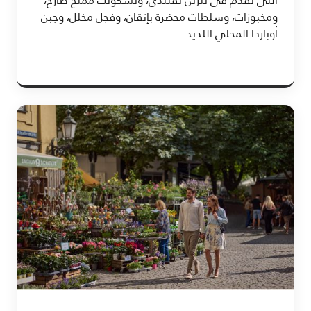
التي تُقدّم في تيرين تقليدي، وبسكويت مملح طازج،
ومخبوزات، وسلطات محضرة بإتقان، وفجل مخلل، وجبن
أوبازدا المحلي اللذيذ.