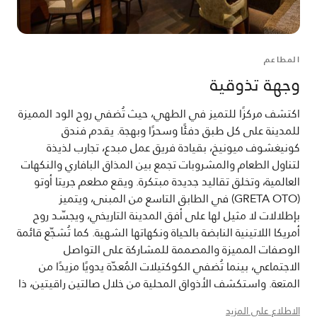
المطاعم
وجهة تذوقية
اكتشف مركزًا للتميز في الطهي، حيث تُضفي روح الود المميزة
للمدينة على كل طبق دفئًا وسحرًا وبهجة. يقدم فندق
كونيغشوف ميونيخ، بقيادة فريق عمل مبدع، تجارب لذيذة
لتناول الطعام والمشروبات تجمع بين المذاق البافاري والنكهات
العالمية، وتخلق تقاليد جديدة مبتكرة. ويقع مطعم جريتا أوتو
(GRETA OTO) في الطابق التاسع من المبنى، ويتميز
بإطلالات لا مثيل لها على أفق المدينة التاريخي، ويجسّد روح
أمريكا اللاتينية النابضة بالحياة ونكهاتها الشهية. كما تُشجّع قائمة
الوصفات المميزة والمصممة للمشاركة على التواصل
الاجتماعي، بينما تُضفي الكوكتيلات المُعدّة يدويًا مزيدًا من
المتعة. واستكشف الأذواق المحلية من خلال صالتين راقيتين، ذا
جولد وذا جرين، اللتان تقدمان رحلة تذوق لذيذة. حيث تجمع صالة
الاطلاع على المزيد