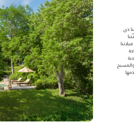
في منتجعنا ذي
نا
يلاتنا
حة
بة
والمسبح
دمها