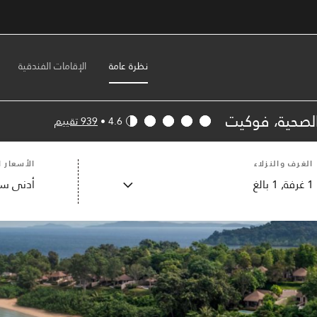
نظرة عامة
الإقامات الفندقية
الصحية، فوكيت
4.6
•
939 تقييم
الغرف والنزلاء
الأسعار ا
1
غرفة,
1
بالغ
أدنى سع