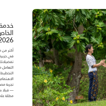
خدمة 
2026
أكثر من م
في جزيرة
تفضيلاتك 
التعامل م
التخطيط 
الاهتمام 
تجربة مص
— فيلا بغ
مطلة على