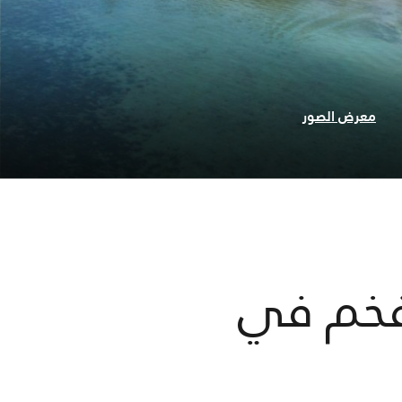
معرض الصور
فخم في