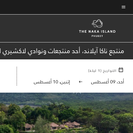
Skip
to
نص القائمة
main
content
منتجع ناكا آيلاند، أحد منتجعات ونوادي لاكشيري 
التواريخ
(
1
ليلة)
أحد، 09 أغسطس
إثنين، 10 أغسطس