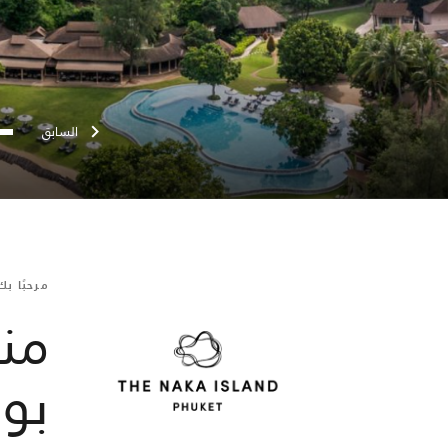
السابق
مرحبًا ب
من
بو