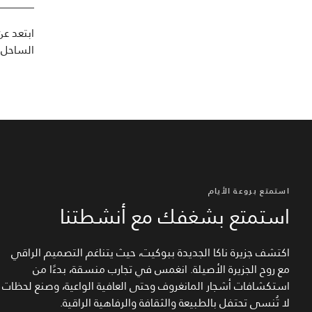
ابتعد عن
الساحل ا
استمتع بروعة الأيام
استمتع بشغفك مع أنشطتنا
اكتشف جزيرة ناكا الجديدة ببوكيت، حيث يتناغم التصميم الراقي
مع روح الجزيرة الأصيلة. انغمس في تجارب منسقة، بدءًا من
استكشافات أشجار المانغروف وحتى العافية الواعية، وصنع لحظات
لا تُنسى تحتفل بالطبيعة والثقافة والرفاهية الراقية.