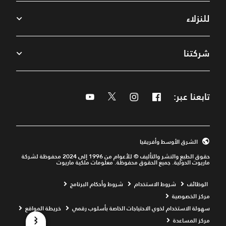
للنزلاء
شركتنا
تابعنا عبر:
Facebook
Instagram
Twitter
Youtube
الشرق الأوسط وأفريقيا
حقوق الطبع والنشر والتأليف © للأعوام من 1996 إلى 2024 محفوظة لشركة
ماريوت الدولية. جميع الحقوق محفوظة. معلومات ملكية ماريوت
ns a new window
Opens a new window
Opens a new window
الوظائف
شروط الاستخدام
شروط وأحكام البرنامج
Opens a new window
مركز الخصوصية
ns a new window
سهولة الاستخدام لذوي الاحتياجات الخاصة بأسلوب رقمي
خريطة المواقع
Opens a new window
Opens a new window
مركز المساعدة