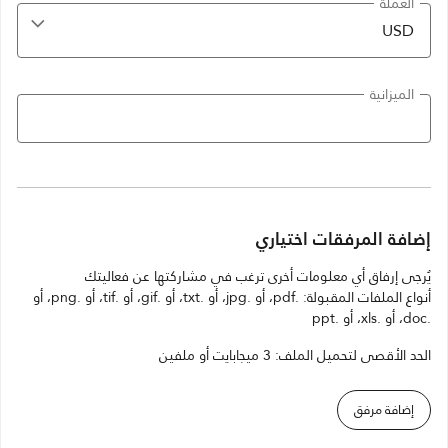
العملة
الميزانية
إضافة المرفقات اختياري
يُرجى إرفاق أي معلومات أخرى ترغب في مشاركتها عن فعاليتك
أنواع الملفات المقبولة: .pdf، أو .jpg، أو .txt، أو .gif، أو .tif، أو .png، أو
.doc، أو .xls، أو .ppt
الحد الأقصى لتحميل الملف: 3 ميجابايت أو ملفين
إضافة مرفق